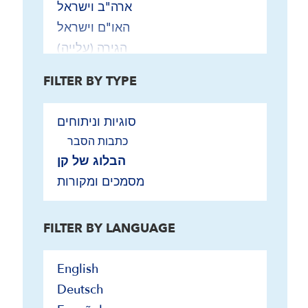
ארה"ב וישראל
האו"ם וישראל
הגירה (עלייה)
הישוב
FILTER BY TYPE
טרור
יהדות הגולה וישראל
סוגיות וניתוחים
כלכלה וטכנולוגיה
כתבות הסבר
מלחמת 1973
הבלוג של קן
מצרים וישראל
מסמכים ומקורות
משא ומתן ערבי-ישראלי
1999-1992: הסכמי אוסלו והסכם
FILTER BY LANGUAGE
השלום עם ירדן
2019-2000: בתר-אוסלו
2020-הסכמי אברהם-ההווה
English
ערביי פלסטין/ישראל
Deutsch