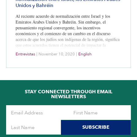
Unidos y Bahréin
Al reciente acuerdo de normalización entre Israel y los
Emiratos Árabes Unidos y Bahréin. Sin embargo, el
pensamiento regional convergente, los incentivos
económicos y el comienzo de un cambio en el discurso
acerca de que los judíos son indígenas de la región, significa
que estos acuerdos tienen el potencial de impactar la
trayectoria de Medio Oriente. ¿Cuál es el origen de estos
Entrevistas
|
November 10, 2020
|
English
avances?
STAY CONNECTED THROUGH EMAIL
NEWSLETTERS
SUBSCRIBE