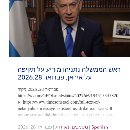
ראש הממשלה נתניהו מודיע על תקיפה
על איראן, פברואר 2026.28
פברואר 28, 2026 מקור:
https://x.com/GPOIsrael/status/2027669194515345820
ו- https://www.timesofisrael.com/full-text-of-
netanyahus-message-as-israel-us-strike-iran-we-will-
remove-existential-threat/ בפעם הרביעית בתוך שנתיים,
ישראל תקפה את איראן ב-28 בפברואר 2026, בהמשך
פברואר 28, 2026
|
מסמכים ומקורות
|
Spanish
תהליך שיטתי של ניסיון להסיר את איראן כאיום אסטרטגי,