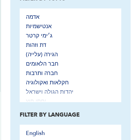
אדמה
אנטישמיות
ג׳ימי קרטר
דת וזהות
הגירה (עלייה)
חבר הלאומים
חברה ותרבות
חקלאות ואקולוגיה
יהדות הגולה וישראל
יחסי חוץ
איראן וישראל
FILTER BY LANGUAGE
אירופה וישראל
ארה"ב וישראל
English
האו"ם וישראל