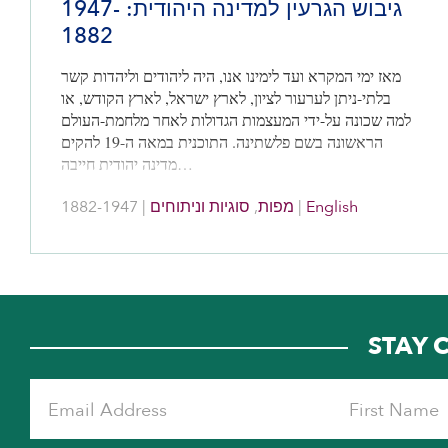
גיבוש הגרעין למדינה היהודית: 1947-
1882
מאז ימי המקרא ועד לימינו אנו, היה ליהודים וליהדות קשר
בלתי-ניתן לערעור לציון, לארץ ישראל, לארץ הקודש, או
למה שכונה על-ידי המעצמות הגדולות לאחר מלחמת-העולם
הראשונה בשם פלשתינה. התוכנית במאה ה-19 להקים
מדינה יהודית חייבה…
1882-1947
|
סוגיות וניתוחים
,
מפות
|
English
STAY 