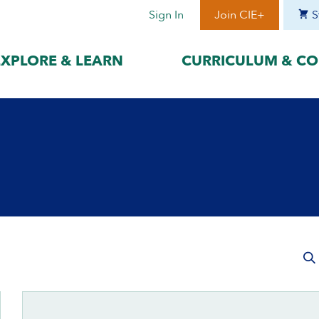
Sign In
Join CIE+
S
EXPLORE & LEARN
CURRICULUM & CO
BY LANGUAGE
BY ERA
hat best suits
Access content in the language
Explore content 
gage with the
that best supports your
period to focus 
learning.
timeframe.
ses
עִברִית
Era I: Jewis
o
Español
Era II: Zioni
1948
Sources
Português
Polski
Italiano
Deutsch