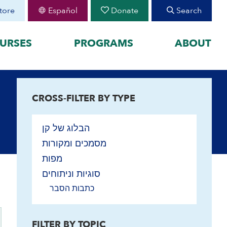
tore
Español
Donate
Search
URSES
PROGRAMS
ABOUT
FEATURED
CROSS-FILTER BY TYPE
organized by historical
August 30 Teen Program —
Starting College With
your learning by
Confidence
הבלוג של קן
Join CIE+
h Peoplehood to 1897
מסמכים ומקורות
2025-2026 U.S.-Israel-Iran
sm to Israel, 1898 to
War
מפות
2023-2026 Hamas-Israel
סוגיות וניתוחים
War
Maps
כתבות הסבר
FILTER BY TOPIC