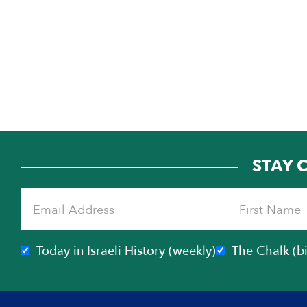
la configuración de lo que se convertiría en la identidad
y cultura nacional israelí a través de canciones, melodías
y danzas pioneras que celebraban el trabajo, el sacrificio
y la conexión nacional judía con la tierra de Israel.
Después de 1948, la música israelí sirvió como vehículo
de expresión cultural, política, religiosa y social:
celebrando los numerosos triunfos de Israel, reuniendo
apoyo durante la guerra, conmemorando las pérdidas
colectivas, definiendo el judaísmo en el estado judío,
expresando protestas y mucho más.
STAY 
Today in Israeli History (weekly)
The Chalk (b