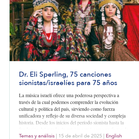
Dr. Eli Sperling, 75 canciones
sionistas/israelíes para 75 años
La música israelí ofrece una poderosa perspectiva a
través de la cual podemos comprender la evolución
cultural y política del país, sirviendo como fuerza
unificadora y reflejo de su diversa sociedad y compleja
historia. Desde los inicios del período sionista hasta la
fundación del estado, la música actuó como un factor de
Temas y análisis
|
15 de abril de 2025
|
English
unión cultural hebreo y desempeñó un papel central en