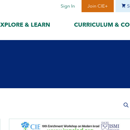
Sign In
Join CIE+
S
EXPLORE & LEARN
CURRICULUM & CO
BY LANGUAGE
BY ERA
hat best suits
Access content in the language
Explore content 
gage with the
that best supports your
period to focus 
learning.
timeframe.
ses
עִברִית
Era I: Jewis
o
Español
Era II: Zioni
1948
Sources
Português
Polski
Italiano
Deutsch