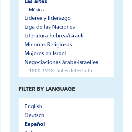
Las artes
Música
Líderes y liderazgo
Liga de las Naciones
Literatura hebrea/israelí
Minorías Religiosas
Mujeres en Israel
Negociaciones árabe-israelíes
1800-1948: antes del Estado
1949-1976: la retirada y Ginebra
1977-1981: Camp David y el
FILTER BY LANGUAGE
tratado egipcio-israelí
1982-1991: Conferencia de Paz de
English
Madrid para el Oriente Medio
Deutsch
1992-1999: Acuerdos de Oslo y
Tratado de Paz de Jordania
Español
2000-2019: después de Oslo