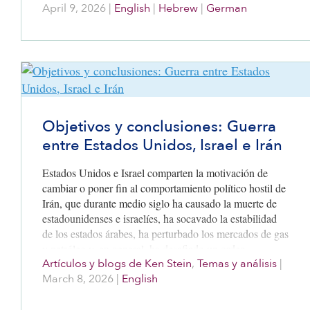
April 9, 2026
|
English
|
Hebrew
|
German
Objetivos y conclusiones: Guerra
entre Estados Unidos, Israel e Irán
Estados Unidos e Israel comparten la motivación de
cambiar o poner fin al comportamiento político hostil de
Irán, que durante medio siglo ha causado la muerte de
estadounidenses e israelíes, ha socavado la estabilidad
de los estados árabes, ha perturbado los mercados de gas
y petróleo y, en general, ha desafiado un orden
Artículos y blogs de Ken Stein
,
Temas y análisis
|
internacional basado en los principios liberales de
March 8, 2026
|
English
libertad, soberanía nacional, pluralismo político y
autodeterminación individual.