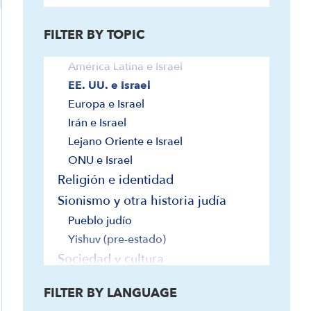
2020-presente: Acuerdos de
Abraham
FILTER BY TOPIC
Relaciones exteriores
América Latina e Israel
EE. UU. e Israel
Europa e Israel
Irán e Israel
Lejano Oriente e Israel
ONU e Israel
Religión e identidad
Sionismo y otra historia judía
Pueblo judío
Yishuv (pre-estado)
Sociedad y cultura
Tierra
FILTER BY LANGUAGE