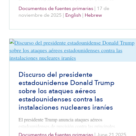
Trump para poner fin a la guerra entre Hamás e Israel.
Documentos de fuentes primarias
|
17 de
Esta resolución, que sienta precedente, ofrece una vía
noviembre de 2025
|
English
|
Hebrew
hacia la estabilidad en la Franja de Gaza y una
oportunidad para reducir la violencia en la relación
palestino-israelí.
Discurso del presidente
estadounidense Donald Trump
sobre los ataques aéreos
estadounidenses contra las
instalaciones nucleares iraníes
El presidente Trump anuncia ataques aéreos
estadounidenses de precisión contra las principales
instalaciones nucleares de Irán, citando el odio de Irán
Documentos de fuentes primarias
|
June 21 2025