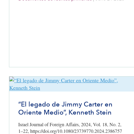
hacia Estados Unidos durante cuatro décadas y el
asesinato de estadounidenses y otros. Agradece a las
fuerzas armadas estadounidenses, israelíes y al primer
ministro Netanyahu, advirtiendo a Irán que busque la
paz porque aún quedan más objetivos.
“El legado de Jimmy Carter en
Oriente Medio”, Kenneth Stein
Israel Journal of Foreign Affairs, 2024, Vol. 18, No. 2,
1–22, https://doi.org/10.1080/23739770.2024.2386757