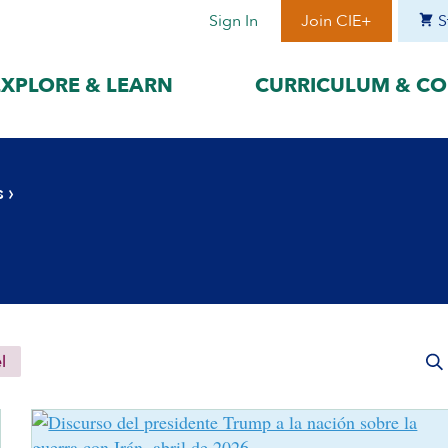
Sign In
Join CIE+
S
EXPLORE & LEARN
CURRICULUM & CO
BY LANGUAGE
BY ERA
s
›
hat best suits
Access content in the language
Explore content 
gage with the
that best supports your
period to focus 
learning.
timeframe.
ses
עִברִית
Era I: Jewis
o
Español
Era II: Zioni
1948
Sources
Português
Polski
l
Italiano
Deutsch