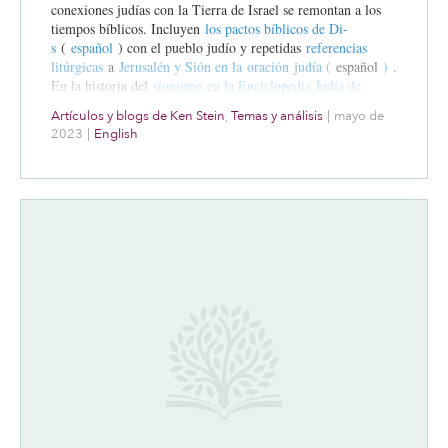
conexiones judías con la Tierra de Israel se remontan a los
tiempos bíblicos. Incluyen
los pactos bíblicos de Di-
s
(
español
) con el pueblo judío y repetidas
referencias
litúrgicas
a
Jerusalén y Sión en la
oración
judía (
español
)
.
En la historia del
sionismo en la Enciclopedia Judía de
1906
se hace una crónica detallada de la construcción de un
Artículos y blogs de Ken Stein
,
Temas y análisis
|
mayo de
territorio judío moderno.
2023
|
English