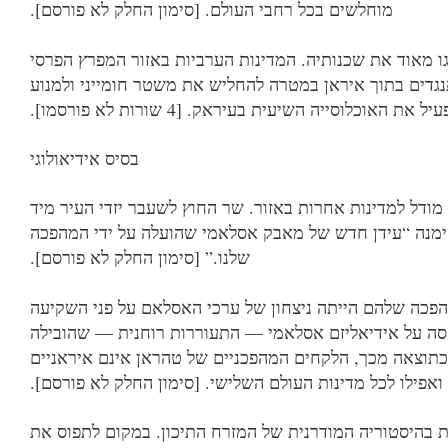
מוחלשים בכל רחבי העולם. [סימון החלק לא פורסם].
ו מאוד את שכנותיה. המדינות הערביות באזור המפרץ הפרסי
תנגדים בתוך איראן במטרה להחליש את משטר חומייני ולמנוע
עיל את האוכלוסייה השיעית בעיראק. [4 שורות לא פורסמו].
בסיס אידיאולוגי
ודל למדינות אחרות באזור. שר החוץ לשעבר יזדי העיר מיד
מנה “עידן חדש של מאבק אסלאמי שהועלה על ידי המהפכה
שלנו.” [סימון החלק לא פורסם].
המהפכה שלהם הייתה ניצחון של ערכי האסלאם על פני השקיעה
 על אידיאליזם אסלאמי — התעוררות רוחנית — שהובילה
כתוצאה מכך, הלקחים המהפכניים של טהראן אינם איראניים
אפילו לכל מדינות העולם השלישי. [סימון החלק לא פורסם].
 בהיסטוריה המודרנית של המזרח התיכון. במקום לתפוס את