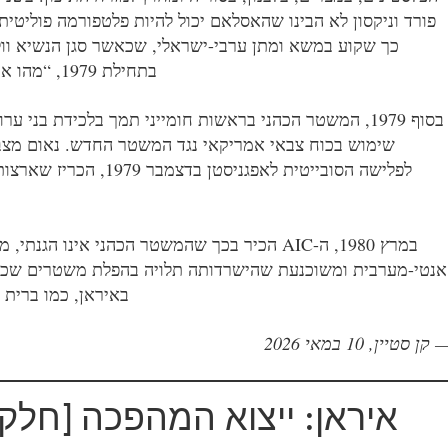
פורד וניקסון לא הבינו שהאסלאם יכול להיות פלטפורמה פוליטית 
כך שקוע במשא ומתן ערבי-ישראלי, שכאשר סגן הנשיא וול
בתחילת 9791, “מהו איי
בסוף 9791, המשטר הכהני בראשות חומייני תמך בלכידת בני ערוב
שימוש בכוח צבאי אמריקאי נגד המשטר החדש. נאום מצב 
לפלישה הסובייטית לאפגניסטן בדצמבר 9791, הכריז שארצו
במרץ 0891, ה-CIA הכיר בכך שהמשטר הכהני אינו הגנתי, מ
אנטי-מערבית ומשוכנעת שהישרדותה תלויה בהפלת משטרים שכנים
באיראן, כמו ברית
 קן סטיין, 01 במאי 6202
איראן: ייצוא המהפכה [חלק