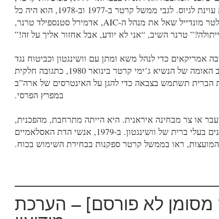
עוינת לגיוס. לגבי ממשל קרטר ב-7791 וב-8791, הוא היה כל
טר מונדייל שאל את מנהל ה-CIA, אדמירל סטנספילד טרנר,
תולה?” טרנר השיב, “אני לא יודע, אבל אחזור אליך על זה!”
ה אמריקאים כדי לנהל משא ומתן עם וושינגטון וכביטוח נגד
האומה של הנשיא ג’ימי קרטר בינואר 0891, כתגובה חלקית
ת הברית תשתמש בצבאה כדי להגן על האינטרסים של ארה”ב
במפרץ הפרסי.
עבר או צר מבחינה איראנית. היא הייתה מתרחבת, מהפכנית,
 בעלי ברית של וושינגטון. ב-9791, אנשי הדת האסלאמיים
 המועצות, ראו בממשל קרטר ספקנות בבחירת השימוש בכוח.
 מסומן לא פורסם] — הערכת