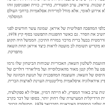
כנות. עיראק, ערב הסעודית, בחריין, כווית ואפגניסטן זוהו
 אירוע לאומי, אלא מודל למרידות אסלאמיות ברחבי העולם
המוסלמי.
לפי המהפכה הפוליטית של איראן. שמונה עשר חודשים לפני
ל להשיב את הסדר. גם כאשר ההפגנות התפשטו בסוף קיץ 8791,
דרמטית בבעל ברית מרכזי במזרח התיכון. הממשל היה תקוע
וא מקדיש תשומת לב מועטה לראות כיצד איראן תחת השאה
מתפרקת.
זועמת לשלטון השאה; האכזריות שכוחות הביטחון שלו גרמו
 על חלק קטן מאוד מהאוכלוסייה ועל מיליארדי דולרים של
ההיסוס של השאה; והעוצמה המהפכנית של תנועת הכהונה של
פיץ אידאולוגיה איסלאמית מיליטנטית העוינת לארצות הברית.
 ערב באזור המפרץ, לא הייתה דמיון, אפילו לא ספקולציה,
 הרדיקלית המערערת שלו רחוק יותר, בסופו של דבר בקרב
נים שלפני המהפכה האיראנית בפברואר 9791, ממשלות קרטר,