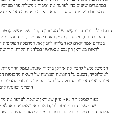
במתנגדים שיעים כדי לערער את יציבות ממשלות פרו-מערביות ש
כמטרות עיקריות. הנהגת טהראן ראתה במהפכה האיראנית לא
הדוח בולט במיוחד בהקשר של העיוורון הקודם של ממשל קרטר כ
ההערכה הזו, וושינגטון עדיין ראה בשאה יציב, חיוני ומסוג
בכירים אמריקאים לא הצליחו להבין את המהפכה הפוליטית ה
לראות באיראן רק נכס אסטרטגי במלחמה הקרה, תוך שה
הממשל נכשל להבין את איראן ברמות שונות: עומק ההתנגדות ה
לאוכלוסייה; הכעס על ההוצאה העצומה של השאה מהכנסות הנפט
ציוד צבאי; האחיזה ההדוקה של רשת הכמורה ברחבי המדינה; 
חומייני וכוונתה לה
בעוד שמסמך ה-CIA ציין שאיראן שואפת לערער את מדינות
שהמשטר הדתני ינסה למקם את האידיאולוגיה האסלאמית
הפלסטינים, במצרים, בלבנון, בסוריה ומחוץ למזרח התיכון. בש