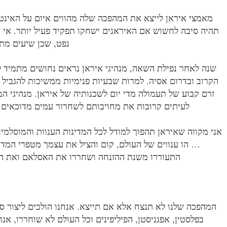
מאמצי איראן לייצא את המהפכה שלה מהווים איום על האינט
תהיה סיבה לחשוש אם האיראנים ישחקו תפקיד פעיל יותר. אי 
נפט, שכן שיעים מתג
שנה לאחר נפילת השאה, מנהיגי איראן נראים נחושים מתמיד
הקרוב ובדרום אסיה. למרות שבעיות פנימיות ממשיכות להגביל
זרם קבוע של תעמולה מדי יום לשכנותיה של איראן. מנהיגי המ
לעיתים קרובות את מחויבותם לשחרור עמים מדוכאים ב
אני מקווה שאיראן תהפוך למודל לכל המדינות הענוות והמוסלמי
… הו ענווים של העולם, קום והציל את עצמך מטפרי המדכ
התעוררו משנת ההזנחה ושחררו את האסלאם ואת המד
המהפכה שלנו לא תנצח אלא אם תייצא. אנחנו הולכים ליצור סד
בפלסטין, אפגניסטן, הפיליפינים וכל העולם לא שוחררו, אנ