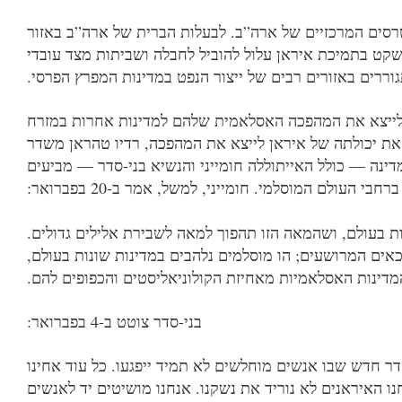
רסים המרכזיים של ארה”ב. לבעלות הברית של ארה”ב באזור
שקט בתמיכת איראן עלול להוביל לחבלה ושביתות מצד עובדי
וררים באזורים רבים של ייצור הנפט במדינות המפרץ הפרסי.
 לייצא את המהפכה האסלאמית שלהם למדינות אחרות במזרח
 את יכולתה של איראן לייצא את המהפכה, רדיו טהראן משדר
דינה — כולל האייתוללה חומייני והנשיא בני-סדר — מביעים
רחבי העולם המוסלמי. חומייני, למשל, אמר ב-02 בפברואר:
ות בעולם, ושהמאה הזו תהפוך למאה לשבירת אלילים גדולים.
אים המרושעים; הו מוסלמים נלהבים במדינות שונות בעולם,
ינות האסלאמיות מאחיזת הקולוניאליסטים והכפופים להם.
בני-סדר צוטט ב-4 בפברואר:
ר חדש שבו אנשים מוחלשים לא תמיד ייפגעו. כל עוד אחינו
חנו האיראנים לא נוריד את נשקנו. אנחנו מושיטים יד לאנשים