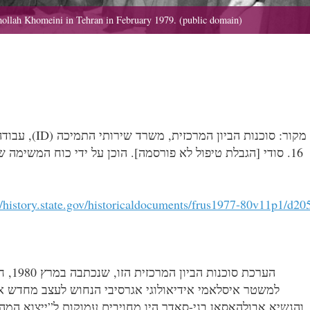
מקור: סוכנות הביון המרכזית, משרד שירותי התמיכה (DI), עבודה
61. סודי [הגבלת טיפול לא פורסמה]. הוכן על ידי כוח המשימה
//history.state.gov/historicaldocuments/frus1977-80v11p1/d20
הערכת סוכנות הביון המרכזית הזו, שנכתבה במרץ 0891,
למשטר איסלאמי אידיאולוגי אגרסיבי הנחוש לעצב מחדש את
והנשיא אבולהאסאן בני-סאדר היו מחויבים עמוקות ל”ייצוא המ