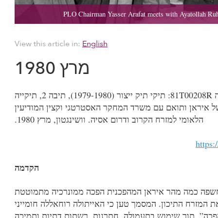
View this article in:
English
מרץ 0891
 R80200T18: תיקי תיק ייצור (0891-9791), תיבה 2, תיקייה
 של איראן ותואם עם משרד המחקר האסטרטגי וקצין המודיעין
הלאומי למזרח הקרוב ודרום אסיה. וושינגטון, מרץ 0891.
https:
הקדמה
 חשפה כמה מהר איראן המהפכנית הפכה ממונרכיה מתמוטטת
 המזרח התיכון. המסמך טען כי האייתולה רוחאללה חומייני
הפכה”, תוך שימוש בתעמולה, חתרנות, רשתות דתיות ותמיכה