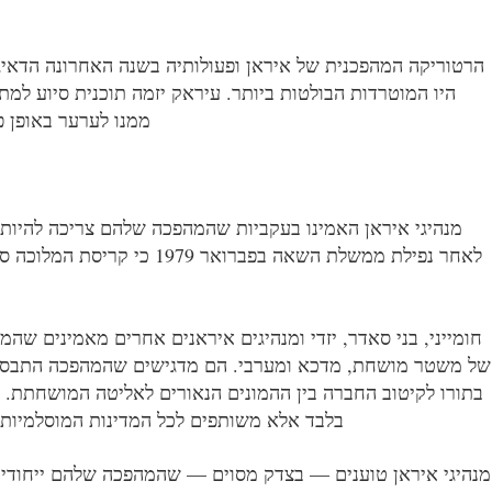
הרטוריקה המהפכנית של איראן ופעולותיה בשנה האחרונה הדאיג
היו המוטרדות הבולטות ביותר. עיראק יזמה תוכנית סיוע למ
ממנו לערער באופן פ
מנהיגי איראן האמינו בעקביות שהמהפכה שלהם צריכה להיות מ
לאחר נפילת ממשלת השאה בפברואר 9791 כי קריסת המלוכה סי
חומייני, בני סאדר, יזדי ומנהיגים איראנים אחרים מאמינים ש
של משטר מושחת, מדכא ומערבי. הם מדגישים שהמהפכה התבססה
בתורו לקיטוב החברה בין ההמונים הנאורים לאליטה המושחתת. 
בלבד אלא משותפים לכל המדינות המוסלמיות ו
מנהיגי איראן טוענים — בצדק מסוים — שהמהפכה שלהם ייחודית